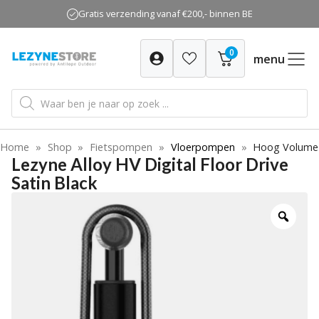
Ga
Gratis verzending vanaf €200,- binnen BE
naar
de
0
inhoud
menu
Producten
zoeken
Home
»
Shop
»
Fietspompen
»
Vloerpompen
»
Hoog Volume
Lezyne Alloy HV Digital Floor Drive
Satin Black