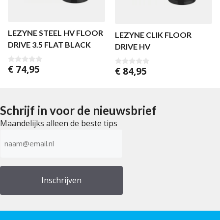
LEZYNE STEEL HV FLOOR
LEZYNE CLIK FLOOR
DRIVE 3.5 FLAT BLACK
DRIVE HV
€
74,95
€
84,95
0
0
v
v
a
a
n
n
5
5
Schrijf in voor de nieuwsbrief
Maandelijks alleen de beste tips
E-
mailadres
(Vereist)