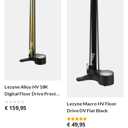
Lezyne Alloy HV 18K
Digital Floor Drive Presta
GOLD/BLACK
Lezyne Macro HV Floor
€
159,95
0
Drive DV Flat Black
v
a
n
5
€
49,95
5.00