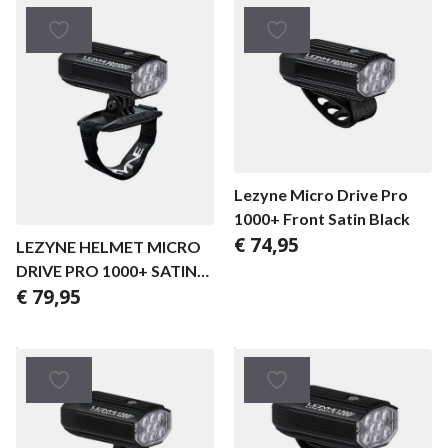
Lezyne Micro Drive Pro
1000+ Front Satin Black
€
74,95
LEZYNE HELMET MICRO
DRIVE PRO 1000+ SATIN
€
79,95
BLACK