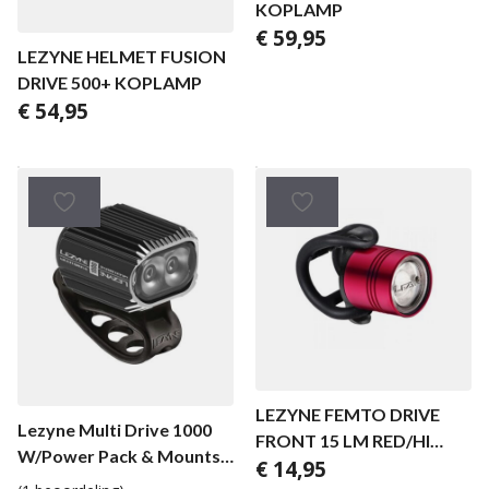
KOPLAMP
€
59,95
LEZYNE HELMET FUSION
DRIVE 500+ KOPLAMP
€
54,95
LEZYNE FEMTO DRIVE
Lezyne Multi Drive 1000
FRONT 15 LM RED/HI
W/Power Pack & Mounts
€
14,95
GLOSS
Black