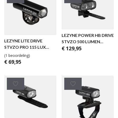
LEZYNE POWER HB DRIVE
LEZYNE LITE DRIVE
STVZO 500 LUMEN
STVZO PRO 115 LUX
€
129,95
FRONT BLACK
BLACK
(1 beoordeling)
€
69,95