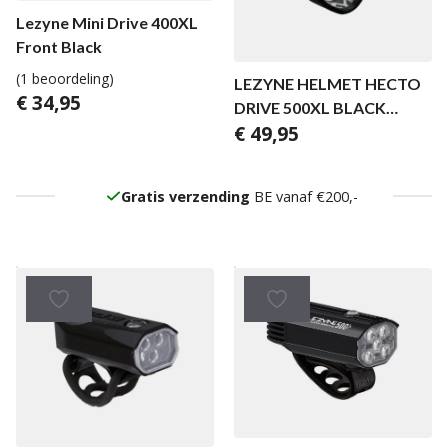
Lezyne Mini Drive 400XL
Front Black
(1 beoordeling)
LEZYNE HELMET HECTO
€
34,95
DRIVE 500XL BLACK
€
49,95
GLOSS
Gratis verzending
BE vanaf €200,-