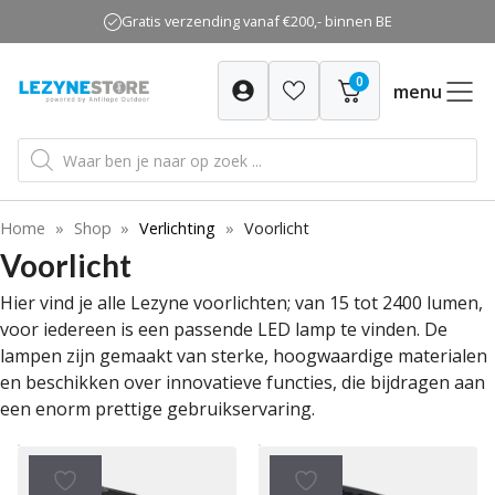
Ga
Gratis verzending vanaf €200,- binnen BE
naar
de
0
inhoud
menu
Producten
zoeken
Home
»
Shop
»
Verlichting
»
Voorlicht
Voorlicht
Hier vind je alle Lezyne voorlichten; van 15 tot 2400 lumen,
voor iedereen is een passende LED lamp te vinden. De
lampen zijn gemaakt van sterke, hoogwaardige materialen
en beschikken over innovatieve functies, die bijdragen aan
een enorm prettige gebruikservaring.