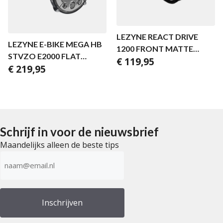
LEZYNE REACT DRIVE
LEZYNE E-BIKE MEGA HB
1200 FRONT MATTE
STVZO E2000 FLAT
€
119,95
BLACK
€
219,95
BLACK
Schrijf in voor de nieuwsbrief
Maandelijks alleen de beste tips
E-
mailadres
(Vereist)